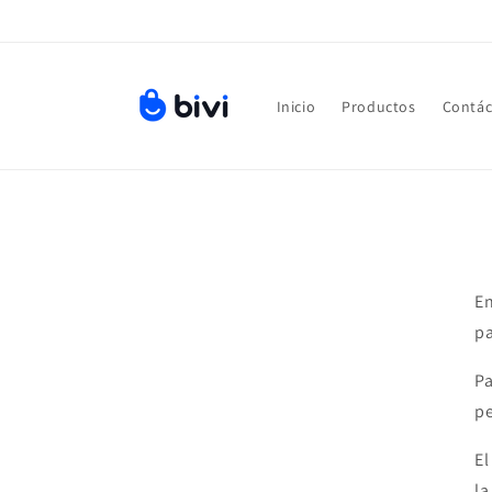
Ir
directamente
al contenido
Inicio
Productos
Contác
En
pa
Pa
pe
El
la