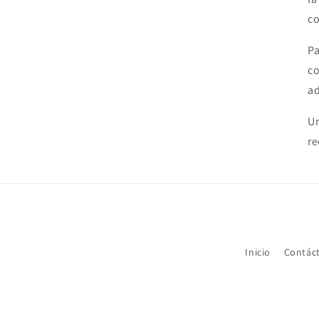
co
Pa
co
ad
Un
re
Inicio
Contác